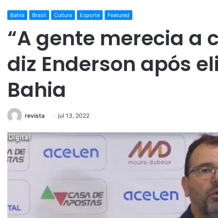
Bahia
Brasil
Cultura
Esporte
Featured
“A gente merecia a c
diz Enderson após e
Bahia
revista
jul 13, 2022