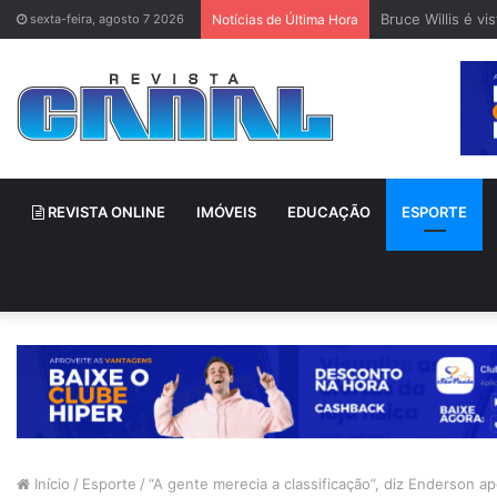
Bruce Willis é v
sexta-feira, agosto 7 2026
Notícias de Última Hora
REVISTA ONLINE
IMÓVEIS
EDUCAÇÃO
ESPORTE
Início
/
Esporte
/
“A gente merecia a classificação”, diz Enderson a