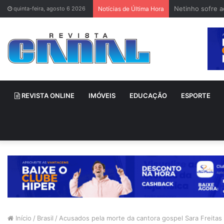
Netinho sofre 
quinta-feira, agosto 6 2026
Notícias de Última Hora
REVISTA ONLINE
IMÓVEIS
EDUCAÇÃO
ESPORTE
Início
/
Brasil
/
Acusados pela morte da cantora gospel Sara Freita