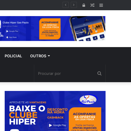
ral
Entrar
Artigo
Barra
aleatório
Lateral
POLICIAL
OUTROS
Procurar
por