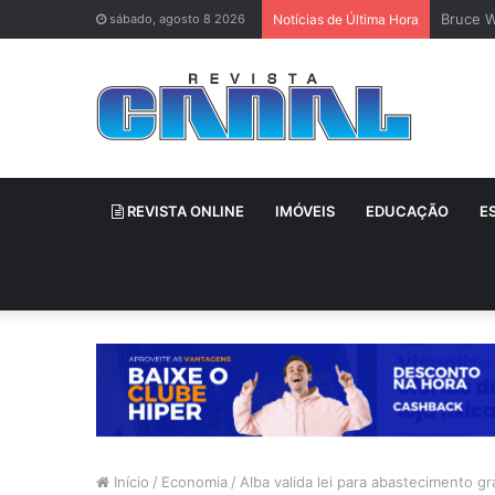
Bruce W
sábado, agosto 8 2026
Notícias de Última Hora
REVISTA ONLINE
IMÓVEIS
EDUCAÇÃO
E
Início
/
Economia
/
Alba valida lei para abastecimento gr