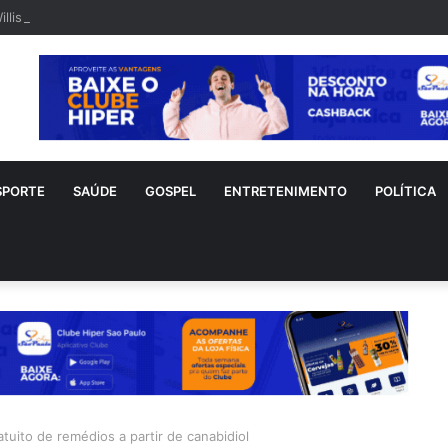
illis é visto em rara aparição após diagnóstico de demência frontotempo
SPORTE
SAÚDE
GOSPEL
ENTRETENIMENTO
POLÍTICA
atuito de remédios a partir de canabidiol