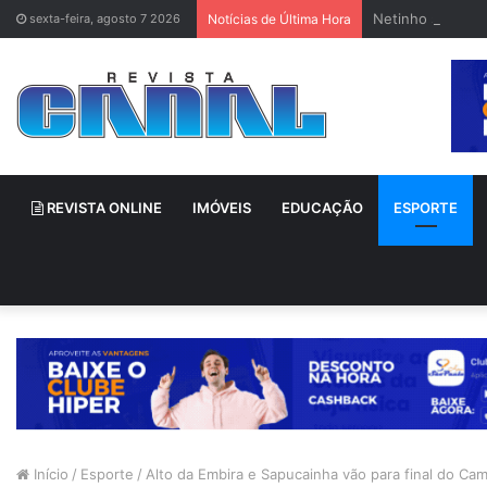
Netinho sofre a
sexta-feira, agosto 7 2026
Notícias de Última Hora
REVISTA ONLINE
IMÓVEIS
EDUCAÇÃO
ESPORTE
Início
/
Esporte
/
Alto da Embira e Sapucainha vão para final do Ca