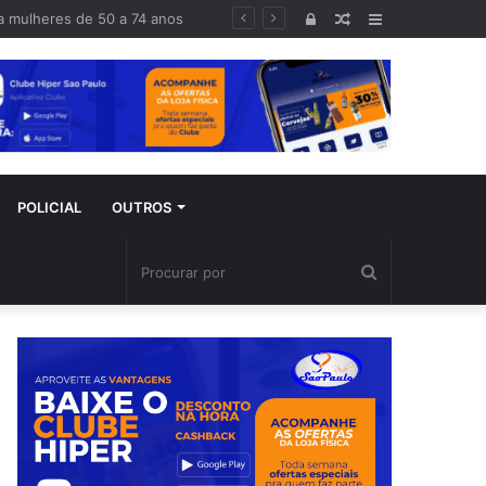
haram 10 minutos mais cedo”
Entrar
Artigo
Barra
aleatório
Lateral
POLICIAL
OUTROS
Procurar
por