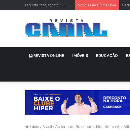
Brun
quinta-feira, agosto 6 2026
Notícias de Última Hora
REVISTA ONLINE
IMÓVEIS
EDUCAÇÃO
E
Início
/
Brasil
/
Ao lado de Bolsonaro, Netinho canta ‘Mil