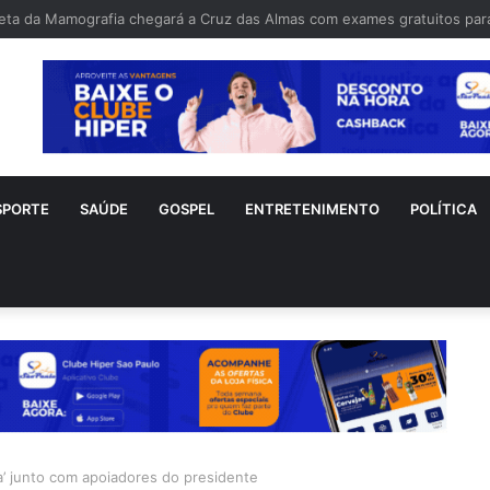
o Gagliasso é alvo críticas após reclamar de lanchonete fechada: “Fec
SPORTE
SAÚDE
GOSPEL
ENTRETENIMENTO
POLÍTICA
a’ junto com apoiadores do presidente