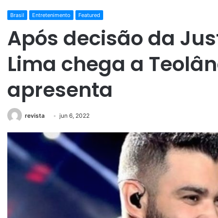
Brasil
Entretenimento
Featured
Após decisão da Jus
Lima chega a Teolân
apresenta
revista
jun 6, 2022