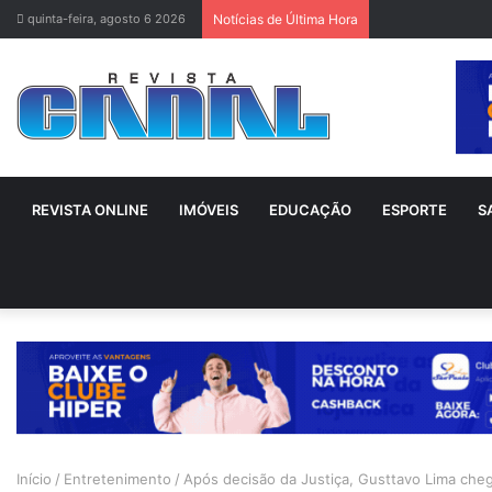
quinta-feira, agosto 6 2026
Notícias de Última Hora
REVISTA ONLINE
IMÓVEIS
EDUCAÇÃO
ESPORTE
S
Início
/
Entretenimento
/
Após decisão da Justiça, Gusttavo Lima che