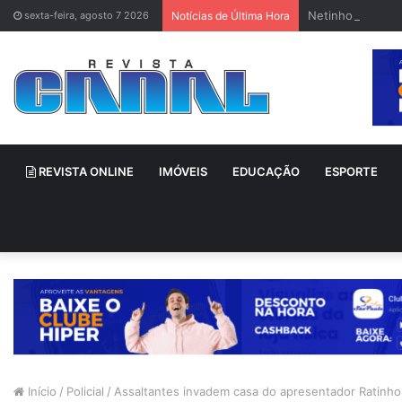
Netinho sofre a
sexta-feira, agosto 7 2026
Notícias de Última Hora
REVISTA ONLINE
IMÓVEIS
EDUCAÇÃO
ESPORTE
Início
/
Policial
/
Assaltantes invadem casa do apresentador Ratinh