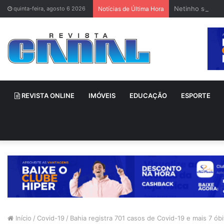
Netinho sofre 
quinta-feira, agosto 6 2026
Notícias de Última Hora
REVISTA ONLINE
IMÓVEIS
EDUCAÇÃO
ESPORTE
Início
/
Covid-19
/
Bahia registra 701 casos de Covid-19 e mais 7 ób