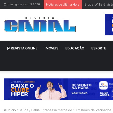
Bruce Willis é vi
domingo, agosto 9 2026
Notícias de Última Hora
REVISTA ONLINE
IMÓVEIS
EDUCAÇÃO
ESPORTE
Início
/
Saúde
/
Bahia ultrapassa marca de 10 milhões de vacinados 