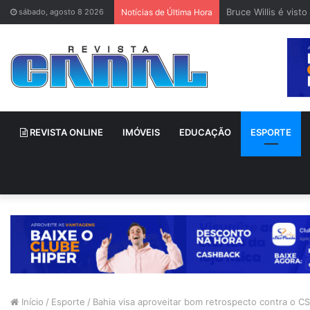
Bruce Willis é vis
sábado, agosto 8 2026
Notícias de Última Hora
REVISTA ONLINE
IMÓVEIS
EDUCAÇÃO
ESPORTE
Início
/
Esporte
/
Bahia visa aproveitar bom retrospecto contra o C