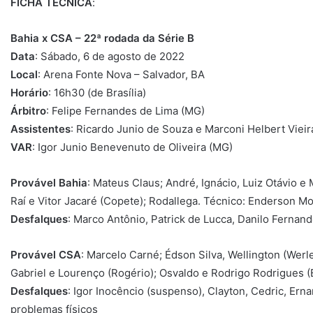
FICHA
TÉCNICA
:
Bahia x CSA – 22ª rodada da Série B
Data
: Sábado, 6 de agosto de 2022
Local
: Arena Fonte Nova – Salvador, BA
Horário
: 16h30 (de Brasília)
Árbitro
: Felipe Fernandes de Lima (MG)
Assistentes
: Ricardo Junio de Souza e Marconi Helbert Vieir
VAR
: Igor Junio Benevenuto de Oliveira (MG)
Provável Bahia
: Mateus Claus; André, Ignácio, Luiz Otávio 
Raí e Vitor Jacaré (Copete); Rodallega. Técnico: Enderson Mo
Desfalques
: Marco Antônio, Patrick de Lucca, Danilo Fernan
Provável CSA
: Marcelo Carné; Édson Silva, Wellington (Wer
Gabriel e Lourenço (Rogério); Osvaldo e Rodrigo Rodrigues (É
Desfalques
: Igor Inocêncio (suspenso), Clayton, Cedric, Ern
problemas físicos