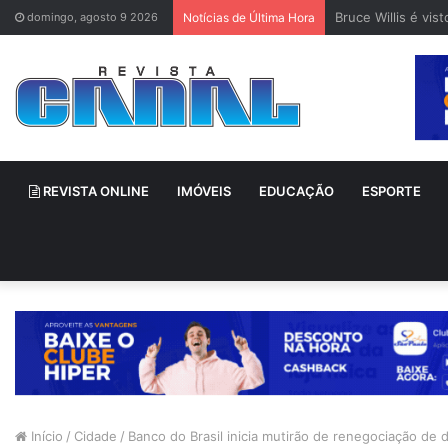
Bruce Willis é vi
domingo, agosto 9 2026
Notícias de Última Hora
REVISTA ONLINE
IMÓVEIS
EDUCAÇÃO
ESPORTE
Início
/
Cidade
/
Banco do Brasil inicia mutirão de renegociação de d