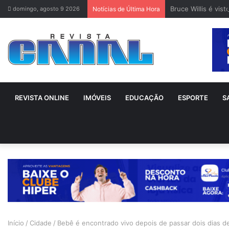
Bruce Willis é vis
domingo, agosto 9 2026
Notícias de Última Hora
REVISTA ONLINE
IMÓVEIS
EDUCAÇÃO
ESPORTE
S
Início
/
Cidade
/
Bebê é encontrado vivo depois de passar dois dias d