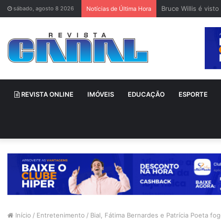
Bruce Willis é vis
sábado, agosto 8 2026
Notícias de Última Hora
REVISTA ONLINE
IMÓVEIS
EDUCAÇÃO
ESPORTE
Início
/
Entretenimento
/
Bial, Fátima Bernardes e Patrícia Poeta f