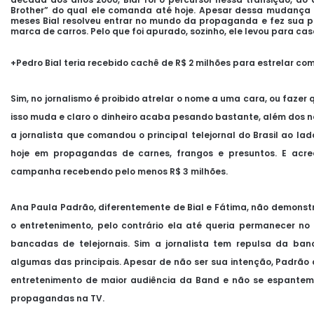
Brother” do qual ele comanda até hoje. Apesar dessa mudança t
meses Bial resolveu entrar no mundo da propaganda e fez sua p
marca de carros. Pelo que foi apurado, sozinho, ele levou para cas
+Pedro Bial teria recebido cachê de R$ 2 milhões para estrelar com
Sim, no jornalismo é proibido atrelar o nome a uma cara, ou faze
isso muda e claro o dinheiro acaba pesando bastante, além dos no
a jornalista que comandou o principal telejornal do Brasil ao lad
hoje em propagandas de carnes, frangos e presuntos. E acred
campanha recebendo pelo menos R$ 3 milhões.
Ana Paula Padrão, diferentemente de Bial e Fátima, não demons
o entretenimento, pelo contrário ela até queria permanecer no
bancadas de telejornais. Sim a jornalista tem repulsa da b
algumas das principais. Apesar de não ser sua intenção, Padr
entretenimento de maior audiência da Band e não se espantem 
propagandas na TV.