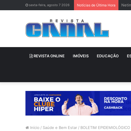
Neti
sexta-feira, agosto 7 2026
Notícias de Última Hora
REVISTA ONLINE
IMÓVEIS
EDUCAÇÃO
E
Início
/
Saúde e Bem Estar
/
BOLETIM EPIDEMIOLÓGICO 