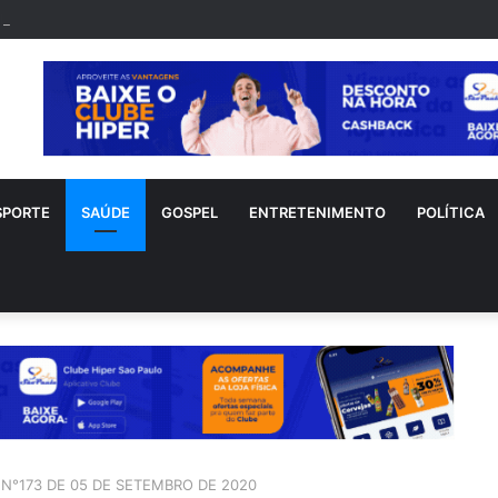
nho sofre acidente doméstico durante tratamento de novo câncer
SPORTE
SAÚDE
GOSPEL
ENTRETENIMENTO
POLÍTICA
N°173 DE 05 DE SETEMBRO DE 2020