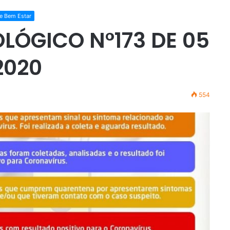
e Bem Estar
OLÓGICO N°173 DE 05
2020
554