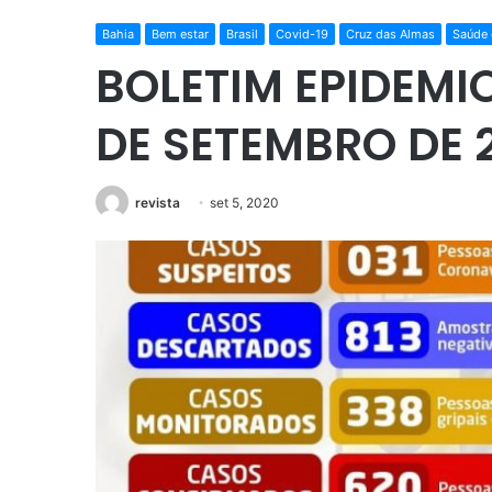
Bahia
Bem estar
Brasil
Covid-19
Cruz das Almas
Saúde 
BOLETIM EPIDEMI
DE SETEMBRO DE 
revista
set 5, 2020