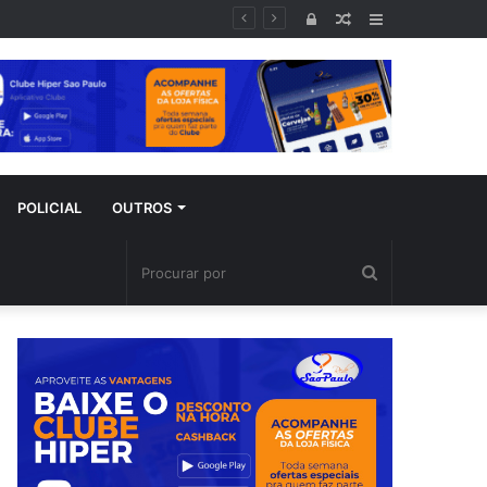
Entrar
Artigo
Barra
aleatório
Lateral
POLICIAL
OUTROS
Procurar
por