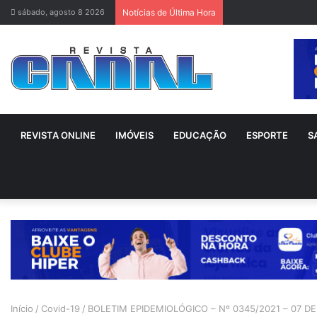
sábado, agosto 8 2026
Notícias de Última Hora
REVISTA ONLINE
IMÓVEIS
EDUCAÇÃO
ESPORTE
S
Início
/
Covid-19
/
BOLETIM EPIDEMIOLÓGICO – Nº 0345/2021 – 07 DE