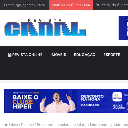
Bruce Willis é vi
domingo, agosto 9 2026
Notícias de Última Hora
REVISTA ONLINE
IMÓVEIS
EDUCAÇÃO
ESPORTE
Início
/
Política
/
Bolsonaro sancionada lei que libera consignado para