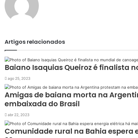
i
t
i
n
i
r
l
h
a
r
Artigos relacionados
v
i
a
e
Baiano Isaquias Queiroz é finalist
-
m
ago 25, 2023
a
i
Amigas de baiana morta na Argent
l
embaixada do Brasil
abr 22, 2023
Comunidade rural na Bahia espera e