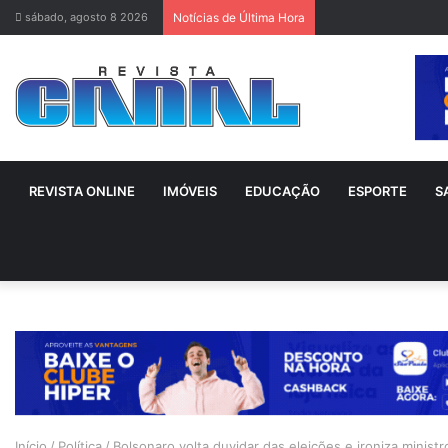
sábado, agosto 8 2026
Notícias de Última Hora
REVISTA ONLINE
IMÓVEIS
EDUCAÇÃO
ESPORTE
S
Início
/
Política
/
Bolsonaro volta duvidar das eleições e ironiza minist