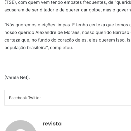
(TSE), com quem vem tendo embates frequentes, de “querido
acusaram de ser ditador e de querer dar golpe, mas o govern
“Nós queremos eleições limpas. E tenho certeza que temos
nosso querido Alexandre de Moraes, nosso querido Barroso e
certeza que, no fundo do coração deles, eles querem isso. I
população brasileira”, completou.
(Varela Net).
Facebook
Twitter
L
S
C
I
i
k
o
m
n
y
m
p
k
p
p
r
e
e
a
i
revista
d
r
m