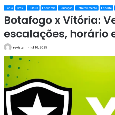
Bahia
Brasil
Cultura
Economia
Educação
Entretenimento
Esporte
Botafogo x Vitória: V
escalações, horário e
revista
jul 16, 2025