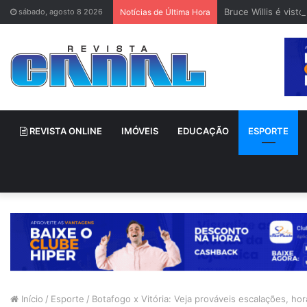
Bruce Willis é vis
sábado, agosto 8 2026
Notícias de Última Hora
REVISTA ONLINE
IMÓVEIS
EDUCAÇÃO
ESPORTE
Início
/
Esporte
/
Botafogo x Vitória: Veja prováveis escalações, hor