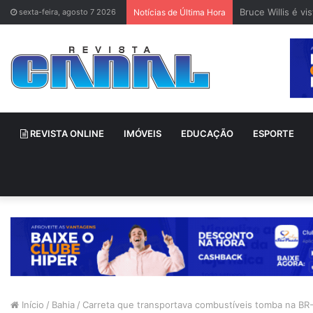
Bruce Willis é v
sexta-feira, agosto 7 2026
Notícias de Última Hora
REVISTA ONLINE
IMÓVEIS
EDUCAÇÃO
ESPORTE
Início
/
Bahia
/
Carreta que transportava combustíveis tomba na BR-1