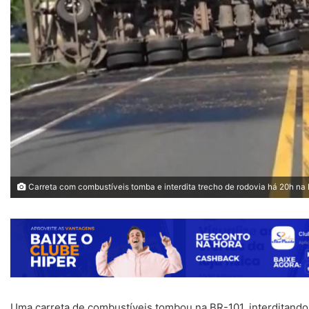
Carreta com combustíveis tomba e interdita trecho de rodovia há 20h na
Uma carreta de combustíveis tombou na BR-101, interditando 