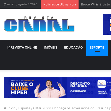
Bruce Willis é vis
sábado, agosto 8 2026
Notícias de Última Hora
REVISTA ONLINE
IMÓVEIS
EDUCAÇÃO
ESPORTE
Início
/
Esporte
/
Catar 2022: Conheça os adversários do Brasil na p