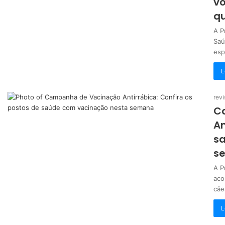
vo
qu
A P
Saú
esp
L
revi
C
An
s
s
A P
aco
cãe
L