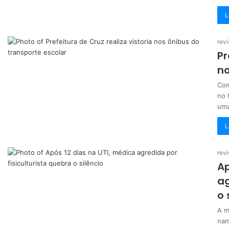
L
revi
Pr
no
Com
no 
um
L
revi
Ap
ag
o 
A m
nam