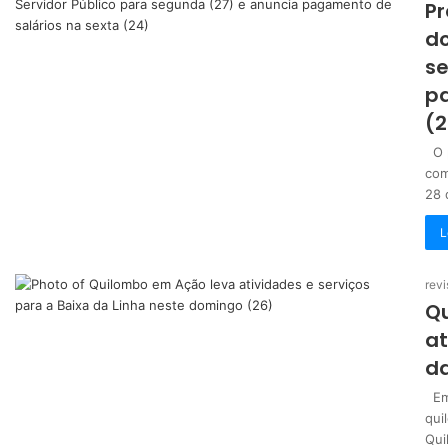
Pr
do
se
pa
(2
O p
com
28
L
revi
Q
at
da
Em 
qui
Qui