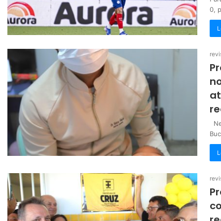
0, 
L
revi
Pr
no
a
re
Nes
Buc
L
revi
Pr
c
re