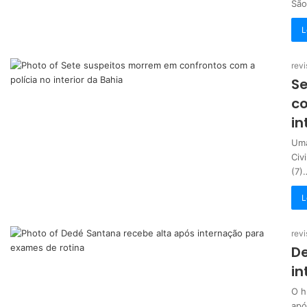
São
L
revi
S
co
in
Uma
Civ
(7)
L
revi
De
in
O h
apó