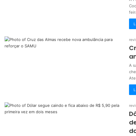
Coo
fei
L
revi
Cr
am
A s
che
Ate
L
revi
Dó
de
d