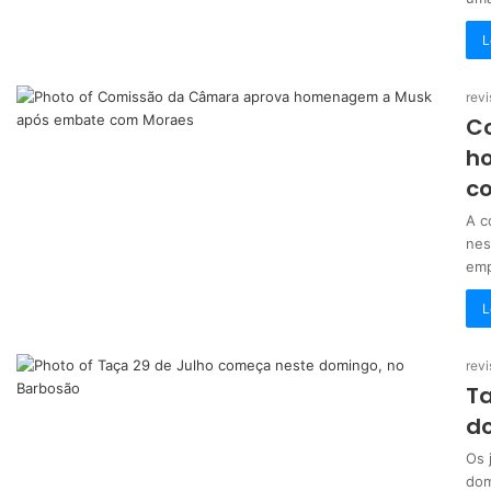
L
revi
C
h
c
A c
nes
emp
L
revi
Ta
d
Os 
dom