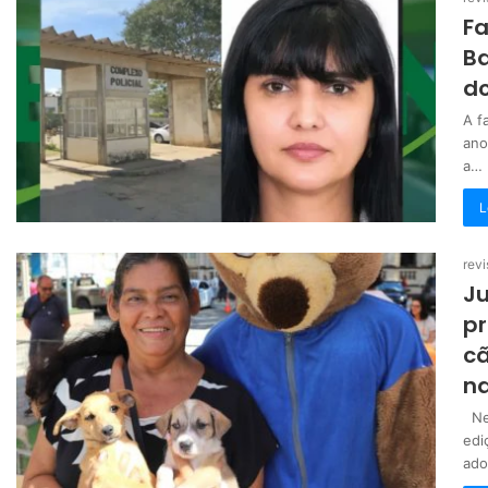
F
Ba
do
A f
ano
a…
L
revi
Ju
p
cã
na
Nes
edi
ado