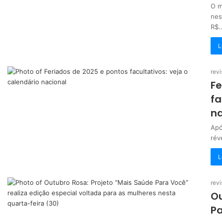
O m
nes
R$
L
revi
Fe
fa
na
Apó
rév
L
revi
Ou
Pa