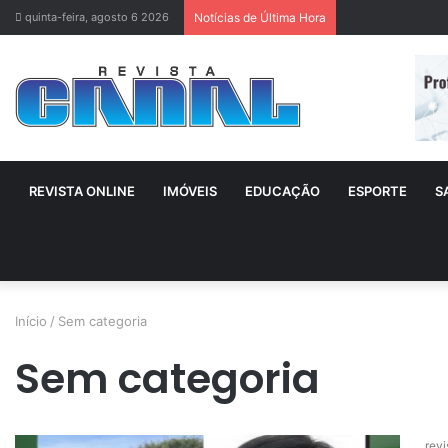
quinta-feira, agosto 6 2026
Notícias de Última Hora
REVISTA ONLINE
IMÓVEIS
EDUCAÇÃO
ESPORTE
S
Início
/
Sem categoria
Sem categoria
revi