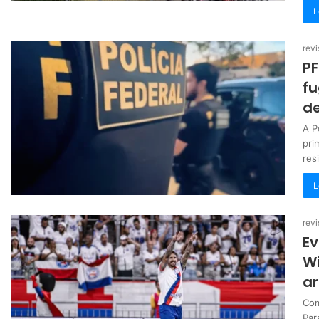
L
revi
PF
fu
d
A P
pri
res
L
revi
Ev
Wi
ar
Com
Par