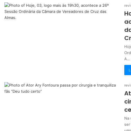
revi
Ho
ac
d
Cr
Hoj
Ord
A…
L
revi
At
ci
ce
Na 
ser
uma