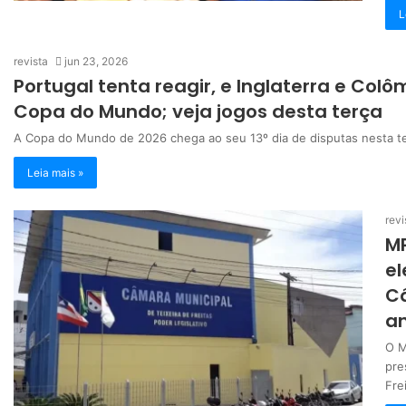
L
revista
jun 23, 2026
Portugal tenta reagir, e Inglaterra e Col
Copa do Mundo; veja jogos desta terça
A Copa do Mundo de 2026 chega ao seu 13º dia de disputas nesta ter
Leia mais »
revi
M
el
Câ
an
O M
pre
Fre