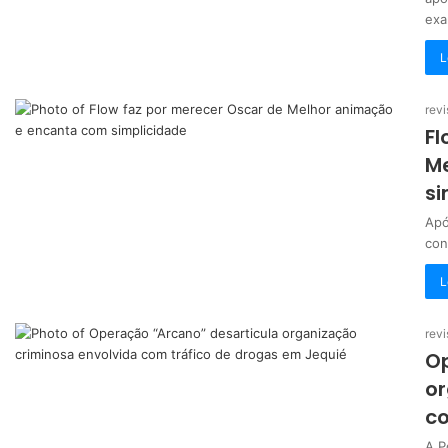
ex
L
revi
Fl
M
si
Apó
con
L
revi
Op
or
co
A P