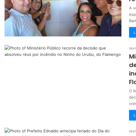
A v
esp
Bar
L
revi
Mi
de
in
F
O M
dec
cri
L
revi