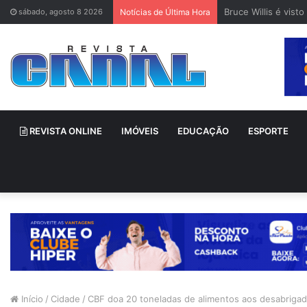
Alex Escobar é sub
sábado, agosto 8 2026
Notícias de Última Hora
REVISTA ONLINE
IMÓVEIS
EDUCAÇÃO
ESPORTE
Início
/
Cidade
/
CBF doa 20 toneladas de alimentos aos desabrigad