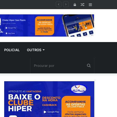
Entrar
Artigo
Barra
aleatório
Lateral
POLICIAL
OUTROS
Procurar
por