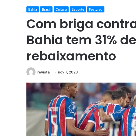
Bahia
Brasil
Cultura
Esporte
Featured
Com briga contr
Bahia tem 31% d
rebaixamento
revista
nov 7, 2023