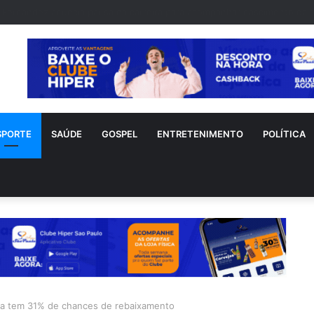
nho sofre acidente doméstico durante tratamento de novo câncer
SPORTE
SAÚDE
GOSPEL
ENTRETENIMENTO
POLÍTICA
hia tem 31% de chances de rebaixamento