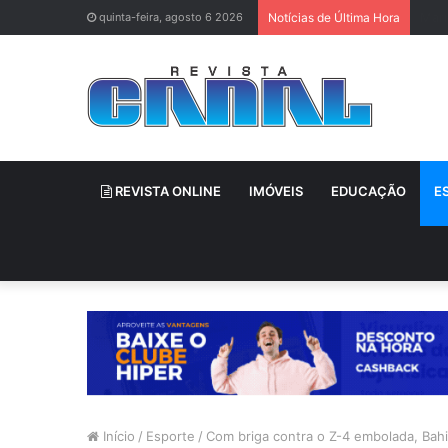
Neti
quinta-feira, agosto 6 2026
Notícias de Última Hora
REVISTA ONLINE
IMÓVEIS
EDUCAÇÃO
E
Início
/
Esporte
/
Com briga contra o Z-4 embolada, Ba