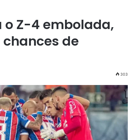
a o Z-4 embolada,
e chances de
303