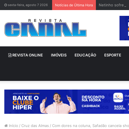
Netinho sofre a
sexta-feira, agosto 7 2026
Notícias de Última Hora
REVISTA ONLINE
IMÓVEIS
EDUCAÇÃO
ESPORTE
Início
/
Cruz das Almas
/
Com dores na coluna, Safadão cancela sho