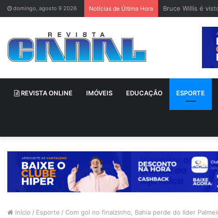
Bruce Willis é vi
domingo, agosto 9 2026
Notícias de Última Hora
REVISTA ONLINE
IMÓVEIS
EDUCAÇÃO
ESPORTE
Início
/
Esporte
/
Com gol no finalzinho, Bahia perde do líder Palm