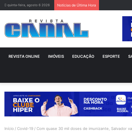
quinta-feira, agosto 6 2026
Notícias de Última Hora
REVISTA ONLINE
IMÓVEIS
EDUCAÇÃO
ESPORTE
S
Início
/
Covid-19
/
Com quase 30 mil doses de imunizante, Salvador va