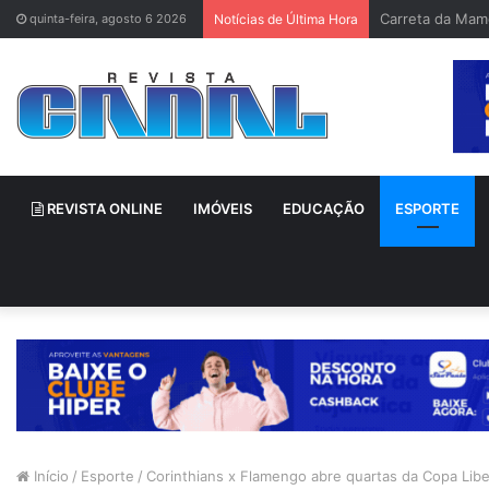
Bruno Gagliasso
quinta-feira, agosto 6 2026
Notícias de Última Hora
REVISTA ONLINE
IMÓVEIS
EDUCAÇÃO
ESPORTE
Início
/
Esporte
/
Corinthians x Flamengo abre quartas da Copa Libe