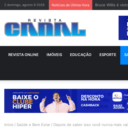
Bruce Willis é vis
domingo, agosto 9 2026
Notícias de Última Hora
REVISTA ONLINE
IMÓVEIS
EDUCAÇÃO
ESPORTE
S
Início
/
Saúde e Bem Estar
/
Depois de saber isso você nunca mais vai 