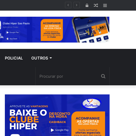
Entrar
Artigo
Barra
aleatório
Lateral
POLICIAL
OUTROS
Procurar
por