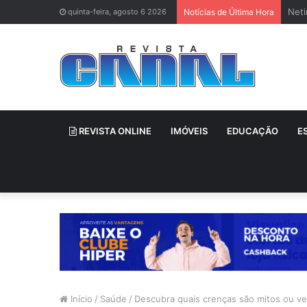
Neti
quinta-feira, agosto 6 2026
Notícias de Última Hora
REVISTA ONLINE
IMÓVEIS
EDUCAÇÃO
E
Início
/
Saúde
/
Descubra quais crenças são mitos ou v