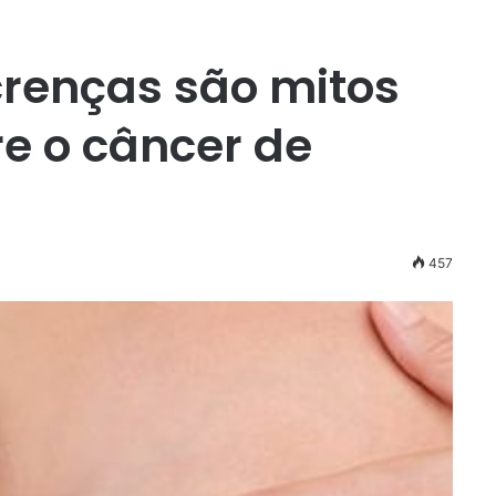
renças são mitos
e o câncer de
457