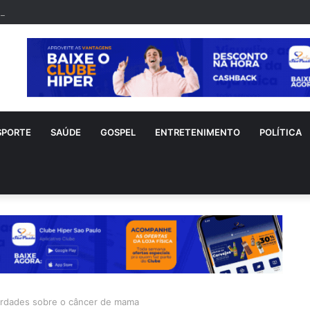
nho sofre acidente doméstico durante tratamento de novo câncer
SPORTE
SAÚDE
GOSPEL
ENTRETENIMENTO
POLÍTICA
erdades sobre o câncer de mama