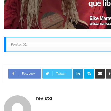
Fonte:G1
Linkedin
Skype
Compartilhar via e-mail
Facebook
Twitter
revista