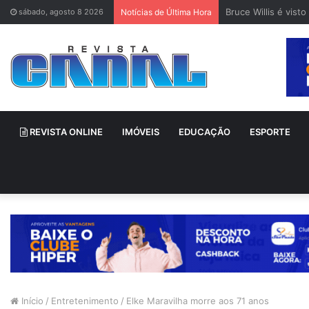
Bruce Willis é vis
sábado, agosto 8 2026
Notícias de Última Hora
REVISTA ONLINE
IMÓVEIS
EDUCAÇÃO
ESPORTE
Início
/
Entretenimento
/
Elke Maravilha morre aos 71 anos