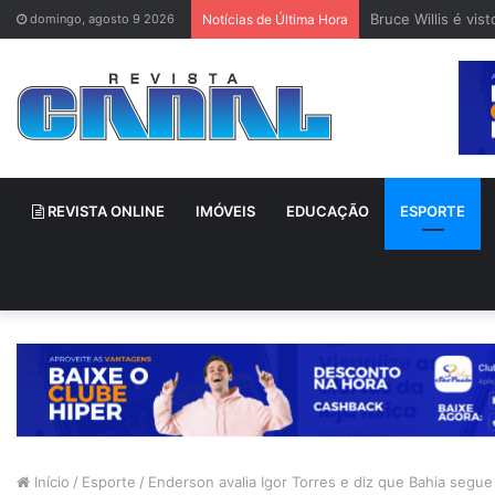
Bruce Willis é vi
domingo, agosto 9 2026
Notícias de Última Hora
REVISTA ONLINE
IMÓVEIS
EDUCAÇÃO
ESPORTE
Início
/
Esporte
/
Enderson avalia Igor Torres e diz que Bahia segu