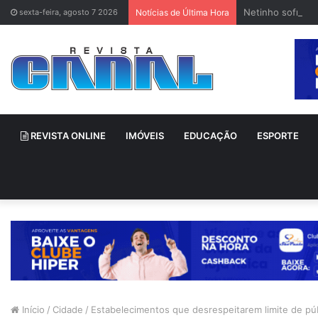
Netinho sofre a
sexta-feira, agosto 7 2026
Notícias de Última Hora
REVISTA ONLINE
IMÓVEIS
EDUCAÇÃO
ESPORTE
Início
/
Cidade
/
Estabelecimentos que desrespeitarem limite de púb