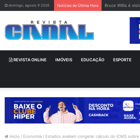
Bruce Willis é vi
domingo, agosto 9 2026
Notícias de Última Hora
REVISTA ONLINE
IMÓVEIS
EDUCAÇÃO
ESPORTE
Início
/
Economia
/
Estados avaliam congelar cálculo do ICMS sobre