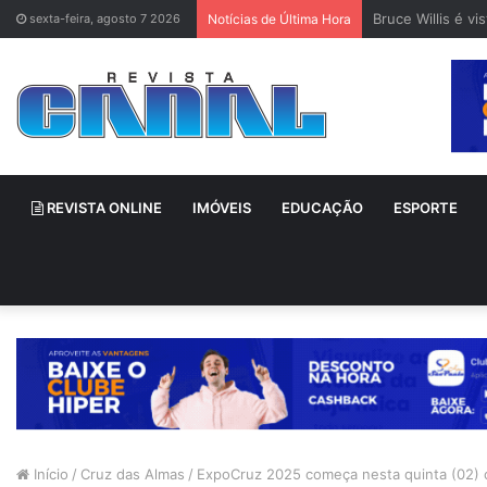
Bruce Willis é v
sexta-feira, agosto 7 2026
Notícias de Última Hora
REVISTA ONLINE
IMÓVEIS
EDUCAÇÃO
ESPORTE
Início
/
Cruz das Almas
/
ExpoCruz 2025 começa nesta quinta (02) c