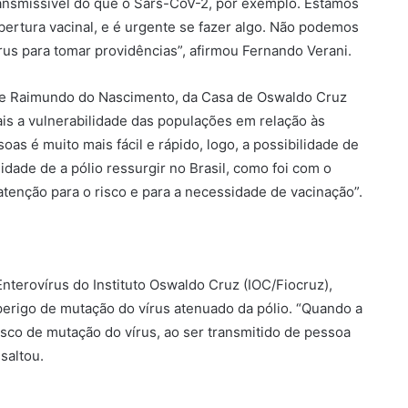
transmissível do que o Sars-CoV-2, por exemplo. Estamos
bertura vacinal, e é urgente se fazer algo. Não podemos
rus para tomar providências”, afirmou Fernando Verani.
ene Raimundo do Nascimento, da Casa de Oswaldo Cruz
is a vulnerabilidade das populações em relação às
as é muito mais fácil e rápido, logo, a possibilidade de
idade de a pólio ressurgir no Brasil, como foi com o
tenção para o risco e para a necessidade de vacinação”.
Enterovírus do Instituto Oswaldo Cruz (IOC/Fiocruz),
 perigo de mutação do vírus atenuado da pólio. “Quando a
isco de mutação do vírus, ao ser transmitido de pessoa
saltou.