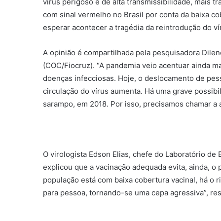
vírus perigoso e de alta transmissibilidade, mais 
com sinal vermelho no Brasil por conta da baixa co
esperar acontecer a tragédia da reintrodução do ví
A opinião é compartilhada pela pesquisadora Dil
(COC/Fiocruz). “A pandemia veio acentuar ainda ma
doenças infecciosas. Hoje, o deslocamento de pesso
circulação do vírus aumenta. Há uma grave possibil
sarampo, em 2018. Por isso, precisamos chamar a a
O virologista Edson Elias, chefe do Laboratório de 
explicou que a vacinação adequada evita, ainda, o
população está com baixa cobertura vacinal, há o r
para pessoa, tornando-se uma cepa agressiva”, res