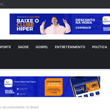
nho sofre acidente doméstico durante tratamento de novo câncer
SPORTE
SAÚDE
GOSPEL
ENTRETENIMENTO
POLÍTICA
 da poliomielite no Brasil