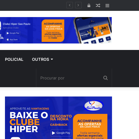
Entrar
Artigo
Barra
aleatório
Lateral
POLICIAL
OUTROS
Procurar
por