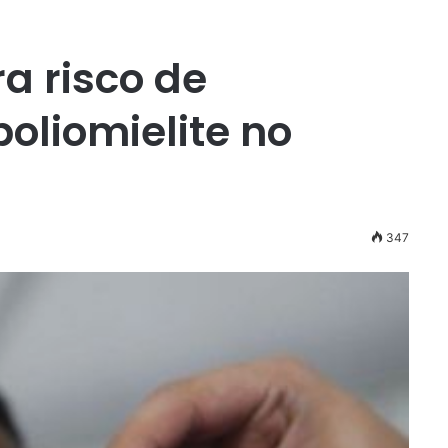
ra risco de
oliomielite no
347