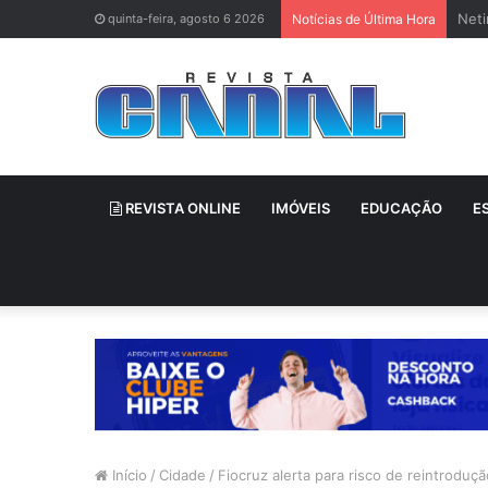
Neti
quinta-feira, agosto 6 2026
Notícias de Última Hora
REVISTA ONLINE
IMÓVEIS
EDUCAÇÃO
E
Início
/
Cidade
/
Fiocruz alerta para risco de reintrodução