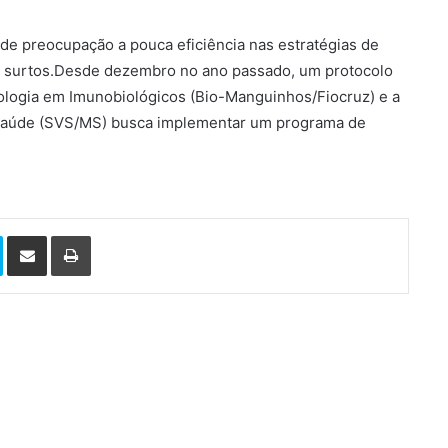
e preocupação a pouca eficiência nas estratégias de
is surtos.Desde dezembro no ano passado, um protocolo
nologia em Imunobiológicos (Bio-Manguinhos/Fiocruz) e a
a Saúde (SVS/MS) busca implementar um programa de
Skype
Compartilhar via e-mail
Imprimir