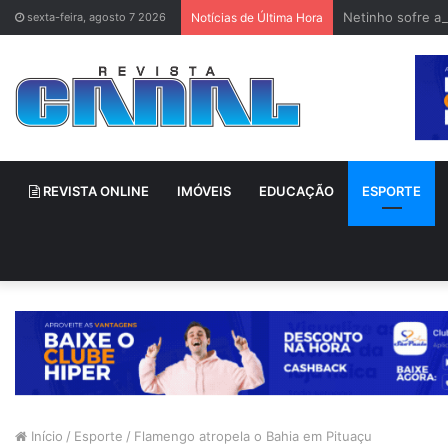
Netinho sofre a
sexta-feira, agosto 7 2026
Notícias de Última Hora
REVISTA ONLINE
IMÓVEIS
EDUCAÇÃO
ESPORTE
Início
/
Esporte
/
Flamengo atropela o Bahia em Pituaçu