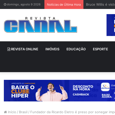
Bruce Willis é vi
domingo, agosto 9 2026
Notícias de Última Hora
REVISTA ONLINE
IMÓVEIS
EDUCAÇÃO
ESPORTE
Início
/
Brasil
/
Fundador da Ricardo Eletro é preso por sonegar imp