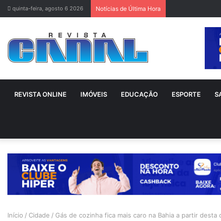
quinta-feira, agosto 6 2026
Notícias de Última Hora
REVISTA ONLINE
IMÓVEIS
EDUCAÇÃO
ESPORTE
S
Início
/
Cidade
/
Gás de cozinha fica mais caro na Bahia a partir desta 