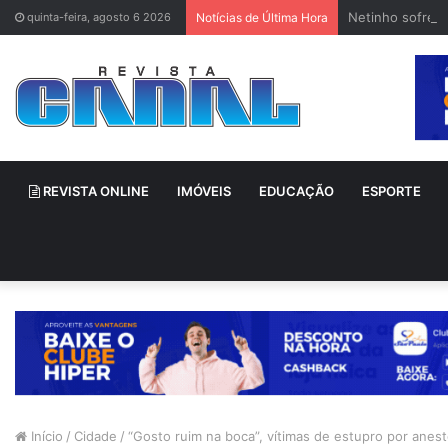
Netinho sofre 
quinta-feira, agosto 6 2026
Notícias de Última Hora
REVISTA ONLINE
IMÓVEIS
EDUCAÇÃO
ESPORTE
Início
/
Cidade
/
“Gosto ruim na boca”, vítimas de estupro por anest