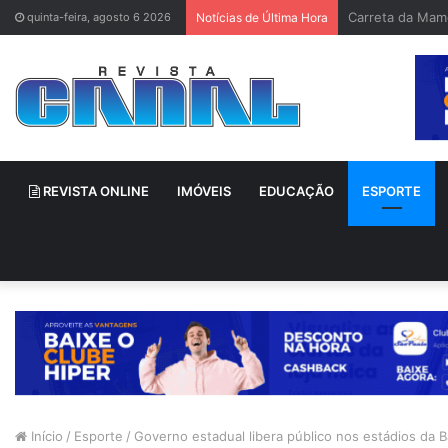
Bruno Gagliasso
quinta-feira, agosto 6 2026
Notícias de Última Hora
REVISTA ONLINE
IMÓVEIS
EDUCAÇÃO
ESPORTE
Início
/
Esporte
/
Governo estadual libera público nos estádios da