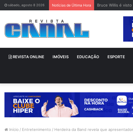
Bruce Willis é vis
sábado, agosto 8 2026
Notícias de Última Hora
REVISTA ONLINE
IMÓVEIS
EDUCAÇÃO
ESPORTE
Início
/
Entretenimento
/
Herdeira da Band revela que apresentador