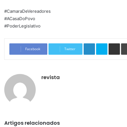
#CamaraDeVereadores
#ACasaDoPovo
#PoderLegislativo
Linkedin
Skype
Compartilhar via e-mail
Facebook
Twitter
revista
Artigos relacionados