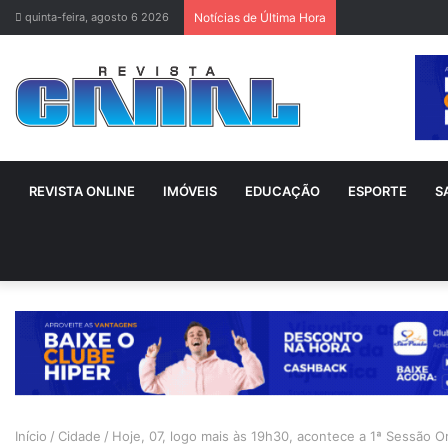
quinta-feira, agosto 6 2026
Notícias de Última Hora
REVISTA ONLINE
IMÓVEIS
EDUCAÇÃO
ESPORTE
S
Início
/
Cidade
/
Hoje, 07, logo mais às 19h30, acontece a 1ª Sessão 