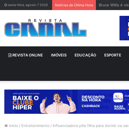
Bruce Willis é v
sexta-feira, agosto 7 2026
Notícias de Última Hora
REVISTA ONLINE
IMÓVEIS
EDUCAÇÃO
ESPORTE
Início
/
Entretenimento
/
Influenciadora põe filha para dormir na v