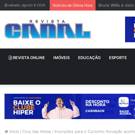
Bruce Willis é vis
sábado, agosto 8 2026
Notícias de Última Hora
REVISTA ONLINE
IMÓVEIS
EDUCAÇÃO
ESPORTE
Início
/
Cruz das Almas
/
Inscrições para o Cursinho Inovação acont