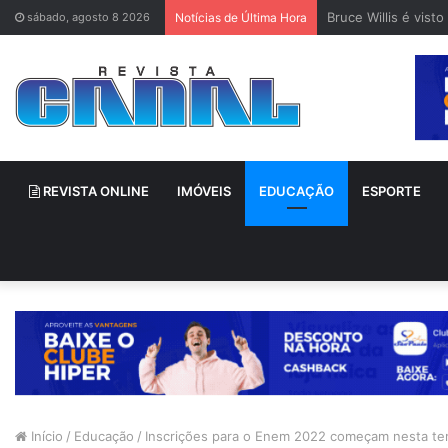
Bruce Willis é vis
sábado, agosto 8 2026
Notícias de Última Hora
REVISTA ONLINE
IMÓVEIS
EDUCAÇÃO
ESPORTE
Início
/
Educação
/
Inscrições para o Enem 2022 começam nesta ter