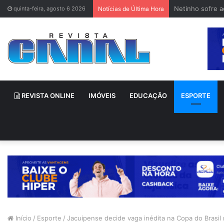
Netinho sofre 
quinta-feira, agosto 6 2026
Notícias de Última Hora
REVISTA ONLINE
IMÓVEIS
EDUCAÇÃO
ESPORTE
Início
/
Esporte
/
Jacuipense decide vaga inédita na Copa do Brasil 