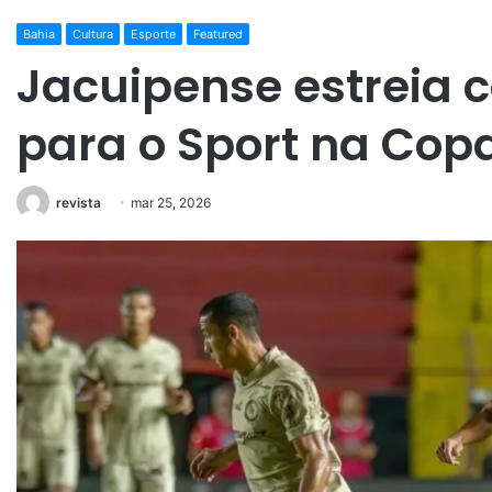
Bahia
Cultura
Esporte
Featured
Jacuipense estreia 
para o Sport na Cop
revista
mar 25, 2026