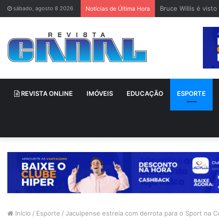
Bruce Willis é vis
sábado, agosto 8 2026
Notícias de Última Hora
REVISTA ONLINE
IMÓVEIS
EDUCAÇÃO
ESPORTE
Início
/
Esporte
/
Jacuipense estreia com derrota para o Sport na 