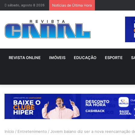
sábado, agosto 8 2026
Notícias de Última Hora
REVISTA ONLINE
IMÓVEIS
EDUCAÇÃO
ESPORTE
S
Início
/
Entretenimento
/
Jovem baiano diz ser a nova reencarnação de