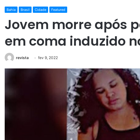
Bahia
Brasil
Cidade
Featured
Jovem morre após p
em coma induzido no
revista
fev 9, 2022