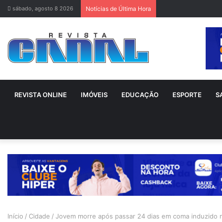
sábado, agosto 8 2026
Notícias de Última Hora
REVISTA ONLINE
IMÓVEIS
EDUCAÇÃO
ESPORTE
S
Início
/
Cidade
/
Jovem morre após passar 24 dias em coma induzido n