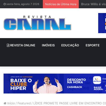
Bruce Willis é v
sexta-feira, agosto 7 2026
Notícias de Última Hora
REVISTA ONLINE
IMÓVEIS
EDUCAÇÃO
ESPORTE
Início
/
Featured
/
LÍDICE PROMETE PASSE LIVRE EM ENCONTRO 